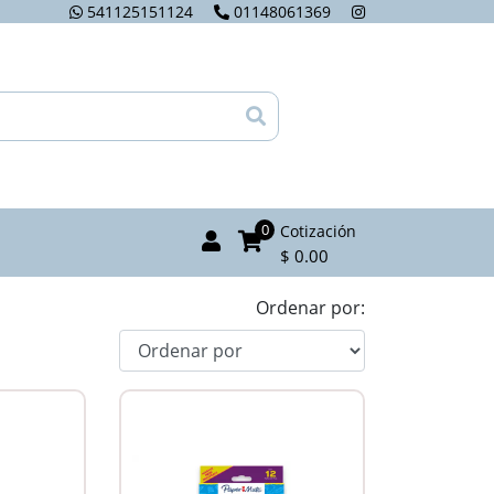
541125151124
01148061369
0
Cotización
$ 0.00
Ordenar por: