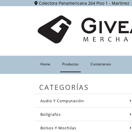
Colectora Panamericana 264 Piso 1 - Martinez
(current)
Home
Productos
Contáctenos
CATEGORÍAS
Audio Y Computación
Bolígrafos
Bolsos Y Mochilas