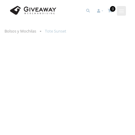
0
-
Bolsos y Mochilas
Tote Sunset