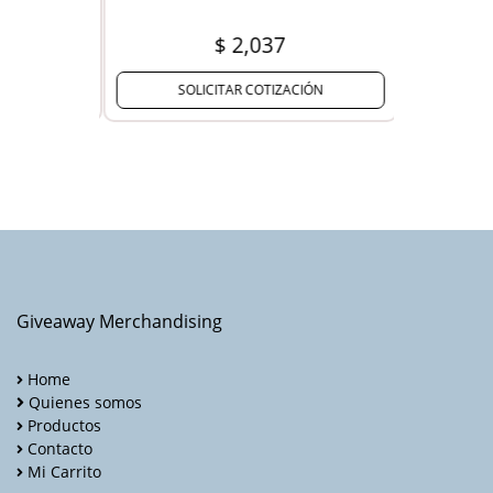
$ 2,037
SOLICITAR COTIZACIÓN
Giveaway Merchandising
Home
Quienes somos
Productos
Contacto
Mi Carrito