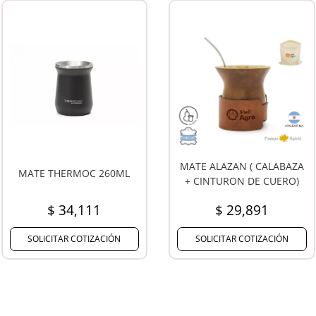
TERMO THERMOS
MATERA ELSA MELANGE
BEVERAGEWARE 1200ML
$ 182,294
$ 35,042
SOLICITAR COTIZACIÓN
SOLICITAR COTIZACIÓN