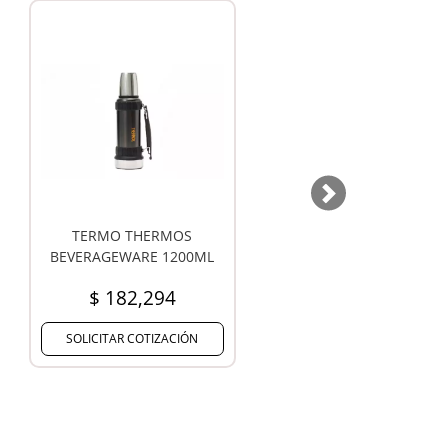
Next
PORTA YERBA PONCHO
FUNDA MATERA TAHG
PAMPA
$ 37,469
$ 14,208
SOLICITAR COTIZACIÓN
SOLICITAR COTIZACIÓN