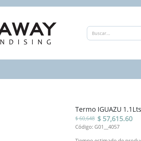
Termo IGUAZU 1.1Lts
$ 57,615.60
$ 60,648
Código: G01__4057
Tiempo estimado de producc