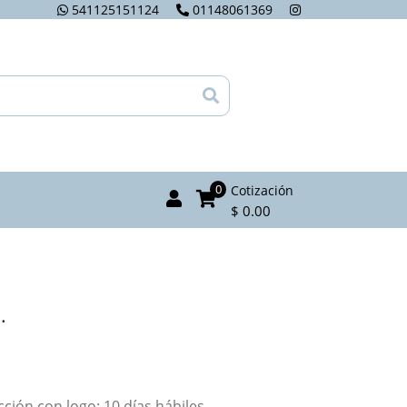
541125151124
01148061369
0
Cotización
$ 0.00
.
ión con logo: 10 días hábiles