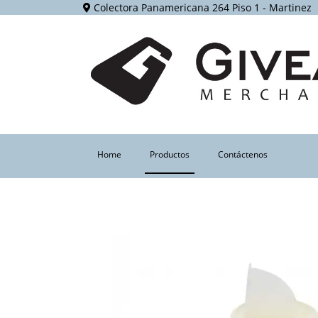
Colectora Panamericana 264 Piso 1 - Martinez
(current)
Home
Productos
Contáctenos