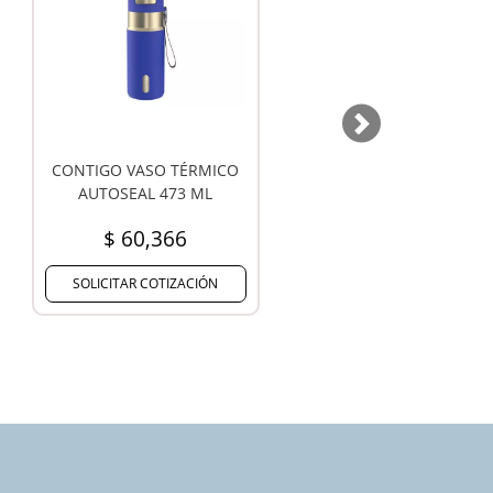
Next
VASO TÉRMICO THERMOC
JARRO BAYO
CON TAPA PULSADOR 360°
360ML
$ 20,203
$ 58,888
LICITAR COTIZACIÓN
SOLICITAR COTIZACIÓN