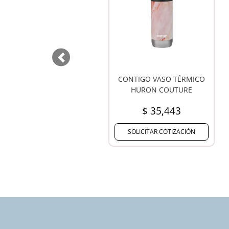
Previous
O VASO TÉRMICO
GROWLER COLEMAN 1900
ON COUTURE
ML
 35,443
$ 144,000
ITAR COTIZACIÓN
SOLICITAR COTIZACIÓN
S