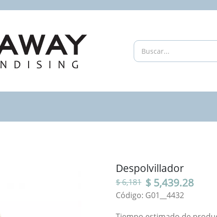
Despolvillador
$ 5,439.28
$ 6,181
Código: G01__4432
Tiempo estimado de producc