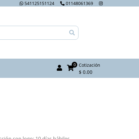
541125151124
01148061369
0
Cotización
$ 0.00
ión con logo: 10 días hábiles