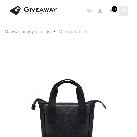
0
-
Mates, termos y materas
Matera Lourdes