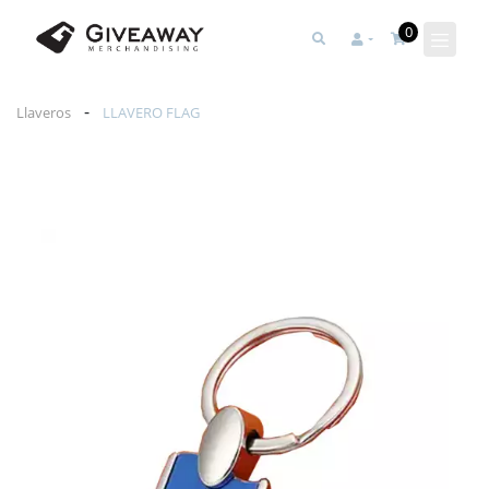
0
-
Llaveros
LLAVERO FLAG