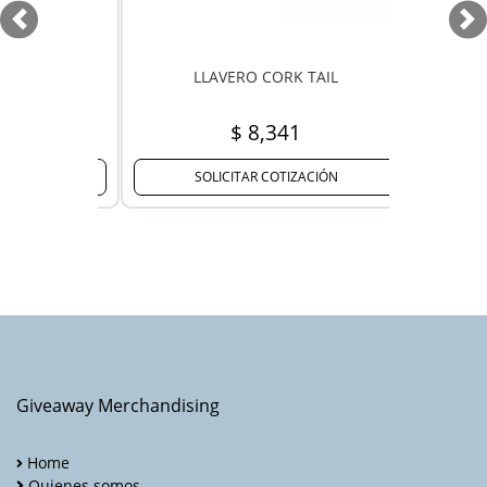
Previous
Ne
​LLAVERO CORK TAIL
$ 8,341
SOLICITAR COTIZACIÓN
Giveaway Merchandising
Home
Quienes somos