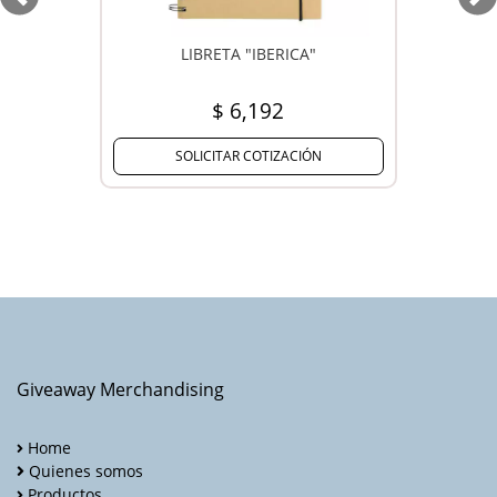
Previous
Ne
LIBRETA "IBERICA"
LLAVERO O "LETT
$ 6,192
$ 2,9
SOLICITAR COTIZACIÓN
SOLICITAR CO
Giveaway Merchandising
Home
Quienes somos
Productos