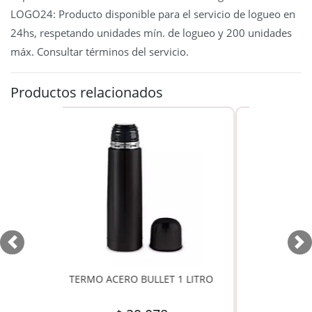
LOGO24: Producto disponible para el servicio de logueo en
24hs, respetando unidades mín. de logueo y 200 unidades
máx. Consultar términos del servicio.
Productos relacionados
Previous
Ne
ACERO BULLET 1 LITRO
MATE PRISMA C/ASA Y BOMBILLA